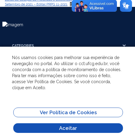
Setembro de 2021 – Edital PRPG 11-2021
Baixar
CATEGORIES
Nós usamos cookies para melhorar sua experiência de
THE UNIT
navegação no portal. Ao utilizar o cct.ufcg.edu.br, você
concorda com a política de monitoramento de cookies.
Para ter mais informações sobre como isso é feito,
UNDERGRADUATE
acesse Ver Política de Cookies. Se você concorda,
clique em Aceito.
POSTGRADUATE
Ver Política de Cookies
SHORTCUTS
Aceitar
All content on this site is published under license
Attribution-NoDerivs 3.0