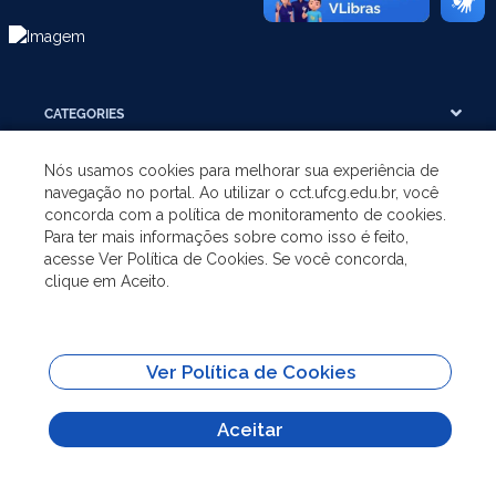
CATEGORIES
Nós usamos cookies para melhorar sua experiência de
THE UNIT
navegação no portal. Ao utilizar o cct.ufcg.edu.br, você
concorda com a política de monitoramento de cookies.
Para ter mais informações sobre como isso é feito,
UNDERGRADUATE
acesse Ver Política de Cookies. Se você concorda,
clique em Aceito.
POSTGRADUATE
SHORTCUTS
Ver Política de Cookies
Aceitar
All content on this site is published under license
Attribution-NoDerivs 3.0
Unported (CC BY-ND 3.0)