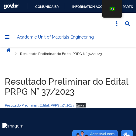
COMUNICA BR
INFORMATION ACCESS
PARTICI
GO
TO
CONTENT
Academic Unit of Materials Engineering
Home
Resultado Preliminar do Edital PRPG N° 37/2023
Resultado Preliminar do Edital
PRPG N° 37/2023
Resultado Preliminar_Edital_PRPG_37_2023
Baixar