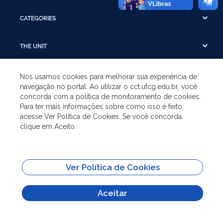
CATEGORIES
THE UNIT
UNDERGRADUATE
Nós usamos cookies para melhorar sua experiência de
navegação no portal. Ao utilizar o cct.ufcg.edu.br, você
concorda com a política de monitoramento de cookies.
POSTGRADUATE
Para ter mais informações sobre como isso é feito,
acesse Ver Política de Cookies. Se você concorda,
clique em Aceito.
SHORTCUTS
All content on this site is published under license
Attribution-NoDerivs 3.0
Ver Política de Cookies
Unported (CC BY-ND 3.0)
Aceitar