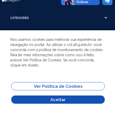
CATEGORIES
THE UNIT
Nós usamos cookies para melhorar sua experiência de
navegação no portal. Ao utilizar o cct.ufcg.edu.br, você
UNDERGRADUATE
concorda com a política de monitoramento de cookies.
Para ter mais informações sobre como isso é feito,
acesse Ver Política de Cookies. Se você concorda,
POSTGRADUATE
clique em Aceito.
SHORTCUTS
Ver Política de Cookies
All content on this site is published under license
Attribution-NoDerivs 3.0
Unported (CC BY-ND 3.0)
Aceitar