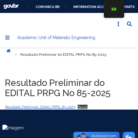
COMUNICA BR
INFORMATION ACCESS
PARTICI
GO
TO
CONTENT
Academic Unit of Materials Engineering
Home
Resultado Preliminar do EDITAL PRPG No 85-2025
Resultado Preliminar do
EDITAL PRPG No 85-2025
Resultado Preliminar_Edital_PRPG_85_2025
Baixar