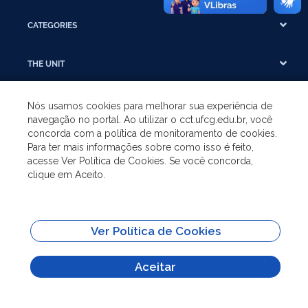
CATEGORIES
THE UNIT
UNDERGRADUATE
Nós usamos cookies para melhorar sua experiência de
navegação no portal. Ao utilizar o cct.ufcg.edu.br, você
concorda com a política de monitoramento de cookies.
POSTGRADUATE
Para ter mais informações sobre como isso é feito,
acesse Ver Política de Cookies. Se você concorda,
clique em Aceito.
SHORTCUTS
All content on this site is published under license
Attribution-NoDerivs 3.0
Ver Política de Cookies
Unported (CC BY-ND 3.0)
Aceitar