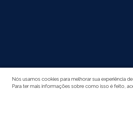
Nós usamos cookies para melhorar sua experiência de 
Para ter mais informações sobre como isso é feito, ac
SOCIAL
All conten