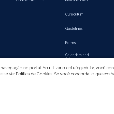
Curriculum
Guidelines
Forms
Calendars and
Schedules
navegação no portal. Ao utilizar o cct.ufcg.edu.br, você c
esse Ver Política de Cookies. Se você concorda, clique em A
t on this site is published under license
Attribution-NoDerivs 3.0 Unported (CC 