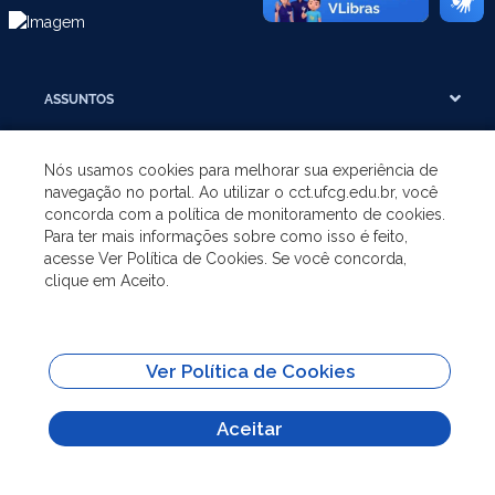
ASSUNTOS
A UNIDADE
Nós usamos cookies para melhorar sua experiência de
navegação no portal. Ao utilizar o cct.ufcg.edu.br, você
concorda com a política de monitoramento de cookies.
GRADUAÇÃO
Para ter mais informações sobre como isso é feito,
acesse Ver Política de Cookies. Se você concorda,
clique em Aceito.
PÓS-GRADUAÇÃO
SITES IMPORTANTES
Ver Política de Cookies
Todo o conteúdo deste site está publicado sob a licença
Creative Commons
Aceitar
Atribuição-SemDerivações 3.0