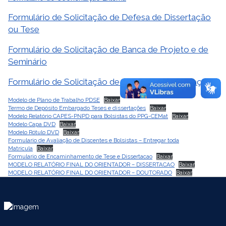
Formulário de Solicitação de Defesa de Dissertação
ou Tese
Formulário de Solicitação de Banca de Projeto e de
Seminário
Formulário de Solicitação de Defesa de Qualificação
Modelo de Plano de Trabalho PDSE
Baixar
Termo de Depósito Embargado Teses e dissertações
Baixar
Modelo Relatório CAPES-PNPD para Bolsistas do PPG-CEMat
Baixar
Modelo Capa DVD
Baixar
Modelo Rótulo DVD
Baixar
Formulario de Avaliação de Discentes e Bolsistas – Entregar toda
Matricula
Baixar
Formulario de Encaminhamento de Tese e Dissertacao
Baixar
MODELO RELATÓRIO FINAL DO ORIENTADOR – DISSERTACAO
Baixar
MODELO RELATÓRIO FINAL DO ORIENTADOR – DOUTORADO
Baixar