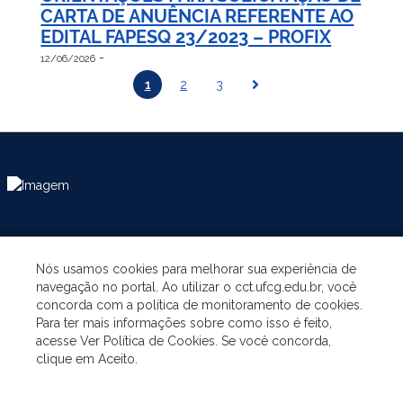
CARTA DE ANUÊNCIA REFERENTE AO
EDITAL FAPESQ 23/2023 – PROFIX
-
12/06/2026
1
2
3
ASSUNTOS
Nós usamos cookies para melhorar sua experiência de
navegação no portal. Ao utilizar o cct.ufcg.edu.br, você
A UNIDADE
concorda com a política de monitoramento de cookies.
Para ter mais informações sobre como isso é feito,
acesse Ver Política de Cookies. Se você concorda,
GRADUAÇÃO
clique em Aceito.
PÓS-GRADUAÇÃO