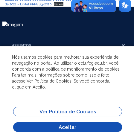
de 2021 – Edital PRPG 53-2020
Baixar
ASSUNTOS
Nós usamos cookies para melhorar sua experiência de
A UNIDADE
navegação no portal. Ao utilizar o cct.ufcg.edu.br, você
concorda com a política de monitoramento de cookies.
Para ter mais informações sobre como isso é feito,
GRADUAÇÃO
acesse Ver Política de Cookies. Se você concorda,
clique em Aceito.
PÓS-GRADUAÇÃO
Ver Política de Cookies
SITES IMPORTANTES
Aceitar
Todo o conteúdo deste site está publicado sob a licença
Creative Commons