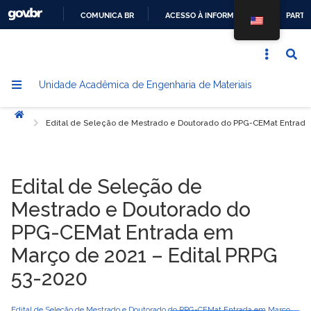
COMUNICA BR
ACESSO À INFORMAÇÃO
PARTI
IR
PARA
O
Unidade Acadêmica de Engenharia de Materiais
CONTEÚDO
Início
Edital de Seleção de Mestrado e Doutorado do PPG-CEMat Entrada
Edital de Seleção de
Mestrado e Doutorado do
PPG-CEMat Entrada em
Março de 2021 – Edital PRPG
53-2020
Edital de Seleção de Mestrado e Doutorado do PPG-CEMat Entrada em Março