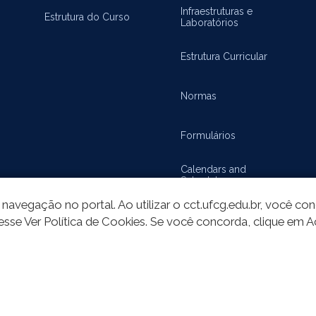
Infraestruturas e
Estrutura do Curso
Laboratórios
Estrutura Curricular
Normas
Formulários
Calendars and
Schedules
navegação no portal. Ao utilizar o cct.ufcg.edu.br, você c
esse Ver Política de Cookies. Se você concorda, clique em A