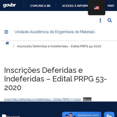
COMUNICA BR
ACESSO À INFORMAÇÃO
PARTI
IR
PARA
O
Unidade Acadêmica de Engenharia de Materiais
CONTEÚDO
Início
Inscrições Deferidas e Indeferidas – Edital PRPG 53-2020
Inscrições Deferidas e
Indeferidas – Edital PRPG 53-
2020
Inscrições Deferidas e Indeferidas – Edital PRPG 53-2020
Baixar