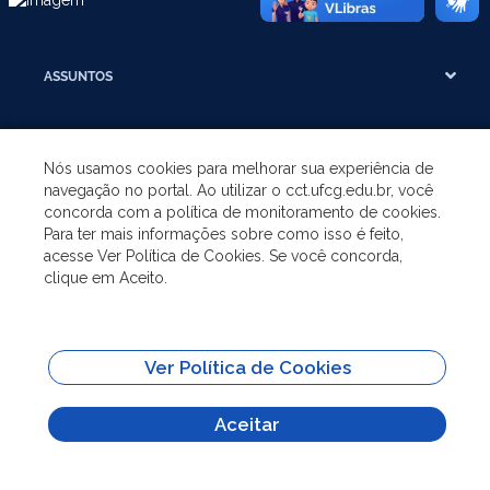
ASSUNTOS
A UNIDADE
Nós usamos cookies para melhorar sua experiência de
navegação no portal. Ao utilizar o cct.ufcg.edu.br, você
GRADUAÇÃO
concorda com a política de monitoramento de cookies.
Para ter mais informações sobre como isso é feito,
acesse Ver Política de Cookies. Se você concorda,
PÓS-GRADUAÇÃO
clique em Aceito.
SITES IMPORTANTES
Ver Política de Cookies
Todo o conteúdo deste site está publicado sob a licença
Creative Commons
Atribuição-SemDerivações 3.0
Aceitar