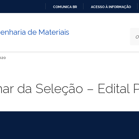
COMUNICA BR
ACESSO À INFORMAÇÃO
IR
PARA
nharia de Materiais
O
CONTEÚDO
2020
nar da Seleção – Edita