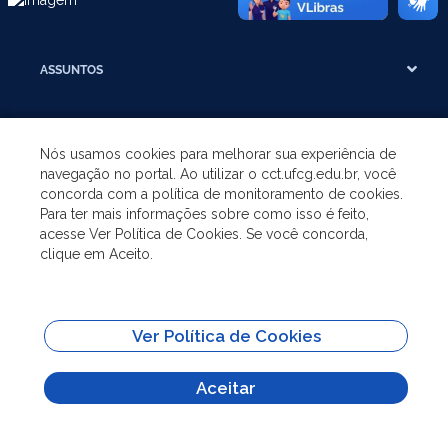
ASSUNTOS
A UNIDADE
Nós usamos cookies para melhorar sua experiência de
navegação no portal. Ao utilizar o cct.ufcg.edu.br, você
GRADUAÇÃO
concorda com a política de monitoramento de cookies.
Para ter mais informações sobre como isso é feito,
acesse Ver Política de Cookies. Se você concorda,
PÓS-GRADUAÇÃO
clique em Aceito.
SITES IMPORTANTES
Ver Política de Cookies
Todo o conteúdo deste site está publicado sob a licença
Creative Commons
Atribuição-SemDerivações 3.0
Aceitar