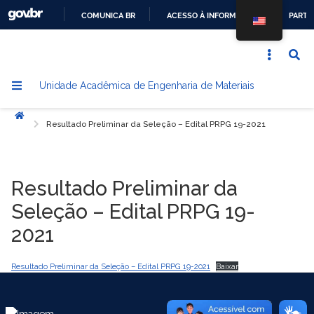
COMUNICA BR
ACESSO À INFORMAÇÃO
PARTI
IR
PARA
O
Unidade Acadêmica de Engenharia de Materiais
CONTEÚDO
Início
Resultado Preliminar da Seleção – Edital PRPG 19-2021
Resultado Preliminar da
Seleção – Edital PRPG 19-
2021
Resultado Preliminar da Seleção – Edital PRPG 19-2021
Baixar