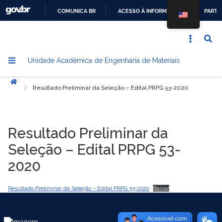
COMUNICA BR
ACESSO À INFORMAÇÃO
PARTI
IR
PARA
O
Unidade Acadêmica de Engenharia de Materiais
CONTEÚDO
Início
Resultado Preliminar da Seleção – Edital PRPG 53-2020
Resultado Preliminar da
Seleção – Edital PRPG 53-
2020
Resultado Preliminar da Seleção – Edital PRPG 53-2020
Baixar