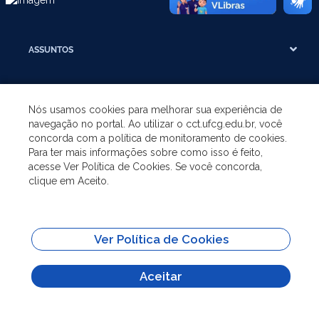
ASSUNTOS
A UNIDADE
Nós usamos cookies para melhorar sua experiência de
navegação no portal. Ao utilizar o cct.ufcg.edu.br, você
GRADUAÇÃO
concorda com a política de monitoramento de cookies.
Para ter mais informações sobre como isso é feito,
acesse Ver Política de Cookies. Se você concorda,
PÓS-GRADUAÇÃO
clique em Aceito.
SITES IMPORTANTES
Ver Política de Cookies
Todo o conteúdo deste site está publicado sob a licença
Creative Commons
Atribuição-SemDerivações 3.0
Aceitar