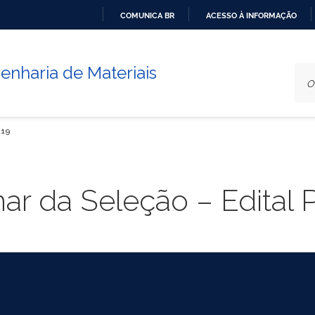
COMUNICA BR
ACESSO À INFORMAÇÃO
IR
PARA
nharia de Materiais
O
CONTEÚDO
019
nar da Seleção – Edital