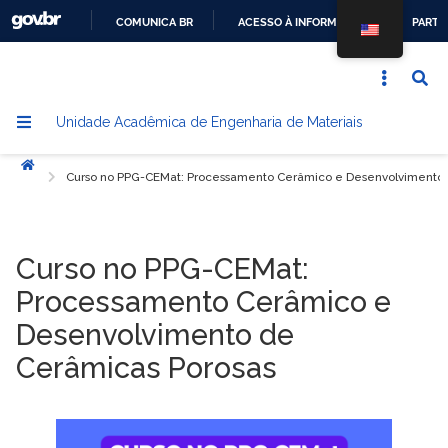
COMUNICA BR
ACESSO À INFORMAÇÃO
PARTI
IR
PARA
O
Unidade Acadêmica de Engenharia de Materiais
CONTEÚDO
Início
Curso no PPG-CEMat: Processamento Cerâmico e Desenvolvimento 
Curso no PPG-CEMat:
Processamento Cerâmico e
Desenvolvimento de
Cerâmicas Porosas