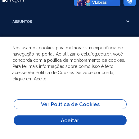
ASSUNTOS
A UNIDADE
Nós usamos cookies para melhorar sua experiência de
navegação no portal. Ao utilizar o cct.ufcg.edu.br, você
GRADUAÇÃO
concorda com a política de monitoramento de cookies.
Para ter mais informações sobre como isso é feito,
acesse Ver Política de Cookies. Se você concorda,
PÓS-GRADUAÇÃO
clique em Aceito.
SITES IMPORTANTES
Ver Política de Cookies
Todo o conteúdo deste site está publicado sob a licença
Creative Commons
Atribuição-SemDerivações 3.0
Aceitar