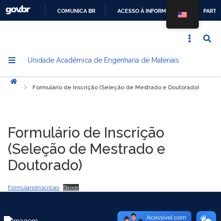
COMUNICA BR
ACESSO À INFORMAÇÃO
PARTI
IR
PARA
O
Unidade Acadêmica de Engenharia de Materiais
CONTEÚDO
Início
Formulário de Inscrição (Seleção de Mestrado e Doutorado)
Formulário de Inscrição
(Seleção de Mestrado e
Doutorado)
FormularioInscricao
Baixar