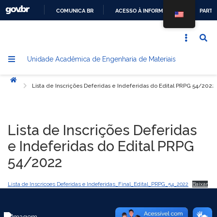
COMUNICA BR
ACESSO À INFORMAÇÃO
PARTI
IR
PARA
O
Unidade Acadêmica de Engenharia de Materiais
CONTEÚDO
Início
Lista de Inscrições Deferidas e Indeferidas do Edital PRPG 54/2022
Lista de Inscrições Deferidas
e Indeferidas do Edital PRPG
54/2022
Lista de Inscricoes Deferidas e Indeferidas_Final_Edital_PRPG_54_2022
Baixar