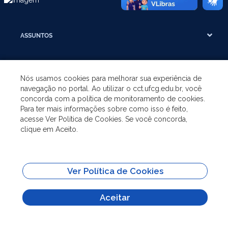
ASSUNTOS
A UNIDADE
Nós usamos cookies para melhorar sua experiência de
navegação no portal. Ao utilizar o cct.ufcg.edu.br, você
GRADUAÇÃO
concorda com a política de monitoramento de cookies.
Para ter mais informações sobre como isso é feito,
acesse Ver Política de Cookies. Se você concorda,
PÓS-GRADUAÇÃO
clique em Aceito.
SITES IMPORTANTES
Ver Política de Cookies
Todo o conteúdo deste site está publicado sob a licença
Creative Commons
Atribuição-SemDerivações 3.0
Aceitar