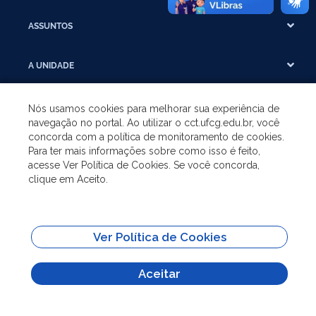
ASSUNTOS
A UNIDADE
GRADUAÇÃO
Nós usamos cookies para melhorar sua experiência de
navegação no portal. Ao utilizar o cct.ufcg.edu.br, você
concorda com a política de monitoramento de cookies.
PÓS-GRADUAÇÃO
Para ter mais informações sobre como isso é feito,
acesse Ver Política de Cookies. Se você concorda,
clique em Aceito.
SITES IMPORTANTES
Todo o conteúdo deste site está publicado sob a licença
Creative Commons
Ver Política de Cookies
Atribuição-SemDerivações 3.0
Aceitar