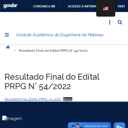
COMUNICA BR
ACESSO À INFORMAÇÃO
PARTI
IR
PARA
O
Unidade Acadêmica de Engenharia de Materiais
CONTEÚDO
Início
Resultado Final do Edital PRPG N° 54/2022
Resultado Final do Edital
PRPG N° 54/2022
ResultadoFinal_Edital_PRPG_54_2022
Baixar