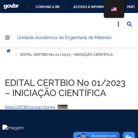
COMUNICA BR
ACESSO À INFORMAÇÃO
PARTI
IR
PARA
O
Unidade Acadêmica de Engenharia de Materiais
CONTEÚDO
Início
EDITAL CERTBIO No 01/2023 – INICIAÇÃO CIENTÍFICA
EDITAL CERTBIO No 01/2023
– INICIAÇÃO CIENTÍFICA
Edital CERTBIO 01-2023 IC[4345]
Baixar