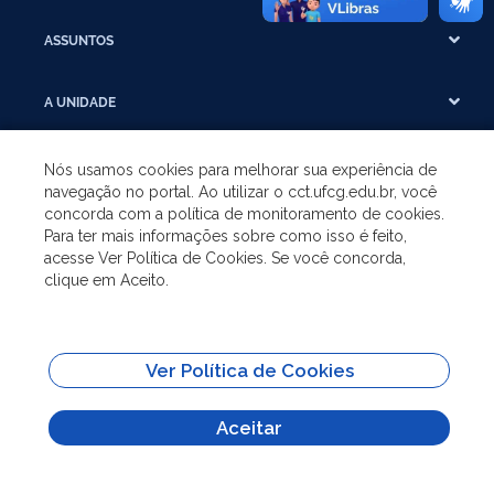
ASSUNTOS
A UNIDADE
GRADUAÇÃO
Nós usamos cookies para melhorar sua experiência de
navegação no portal. Ao utilizar o cct.ufcg.edu.br, você
concorda com a política de monitoramento de cookies.
PÓS-GRADUAÇÃO
Para ter mais informações sobre como isso é feito,
acesse Ver Política de Cookies. Se você concorda,
clique em Aceito.
SITES IMPORTANTES
Todo o conteúdo deste site está publicado sob a licença
Creative Commons
Ver Política de Cookies
Atribuição-SemDerivações 3.0
Aceitar