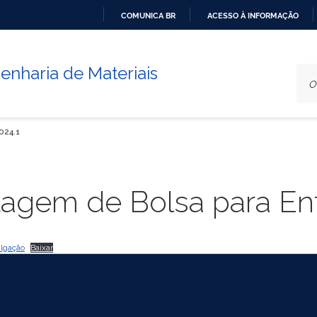
COMUNICA BR
ACESSO À INFORMAÇÃO
IR
PARA
nharia de Materiais
O
CONTEÚDO
024.1
stagem de Bolsa para En
ulgação
Baixar