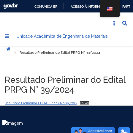
COMUNICA BR
ACESSO À INFORMAÇÃO
PARTI
IR
PARA
O
Unidade Acadêmica de Engenharia de Materiais
CONTEÚDO
Início
Resultado Preliminar do Edital PRPG N° 39/2024
Resultado Preliminar do Edital
PRPG N° 39/2024
Resultado Preliminar EDITAL PRPG No 39_2024
Baixar