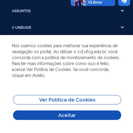
ASSUNTOS
A UNIDADE
GRADUAÇÃO
Nós usamos cookies para melhorar sua experiência de
navegação no portal. Ao utilizar o cct.ufcg.edu.br, você
concorda com a política de monitoramento de cookies.
PÓS-GRADUAÇÃO
Para ter mais informações sobre como isso é feito,
acesse Ver Política de Cookies. Se você concorda,
clique em Aceito.
SITES IMPORTANTES
Todo o conteúdo deste site está publicado sob a licença
Creative Commons
Ver Política de Cookies
Atribuição-SemDerivações 3.0
Aceitar