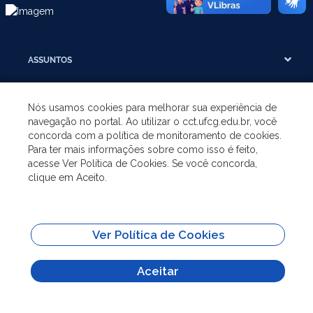
ASSUNTOS
A UNIDADE
Nós usamos cookies para melhorar sua experiência de
navegação no portal. Ao utilizar o cct.ufcg.edu.br, você
concorda com a política de monitoramento de cookies.
GRADUAÇÃO
Para ter mais informações sobre como isso é feito,
acesse Ver Política de Cookies. Se você concorda,
clique em Aceito.
PÓS-GRADUAÇÃO
SITES IMPORTANTES
Ver Política de Cookies
Todo o conteúdo deste site está publicado sob a licença
Creative Commons
Aceitar
Atribuição-SemDerivações 3.0