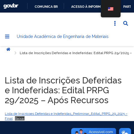
COMUNICA BR
ACESSO À INFORMAÇÃO
PARTI
IR
PARA
O
Unidade Acadêmica de Engenharia de Materiais
CONTEÚDO
Início
Lista de Inscrições Deferidas e Indeferidas: Edital PRPG 29/2025 –
Lista de Inscrições Deferidas
e Indeferidas: Edital PRPG
29/2025 – Após Recursos
Lista de Inscricoes Deferidas e Indeferidas_Preliminar_Edital_PRPG_29_2025 –
Final
Baixar