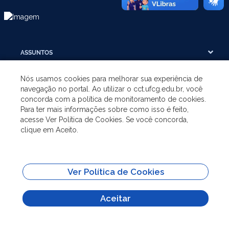
ASSUNTOS
Nós usamos cookies para melhorar sua experiência de
A UNIDADE
navegação no portal. Ao utilizar o cct.ufcg.edu.br, você
concorda com a política de monitoramento de cookies.
Para ter mais informações sobre como isso é feito,
GRADUAÇÃO
acesse Ver Política de Cookies. Se você concorda,
clique em Aceito.
PÓS-GRADUAÇÃO
SITES IMPORTANTES
Ver Política de Cookies
Aceitar
Todo o conteúdo deste site está publicado sob a licença
Creative Commons
Atribuição-SemDerivações 3.0