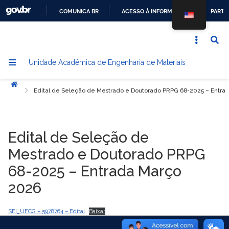
COMUNICA BR
ACESSO À INFORMAÇÃO
PARTI
IR
PARA
O
Unidade Acadêmica de Engenharia de Materiais
CONTEÚDO
Início
Edital de Seleção de Mestrado e Doutorado PRPG 68-2025 – Entra
Edital de Seleção de
Mestrado e Doutorado PRPG
68-2025 – Entrada Março
2026
SEI_UFCG – 5978764 – Edital
Baixar