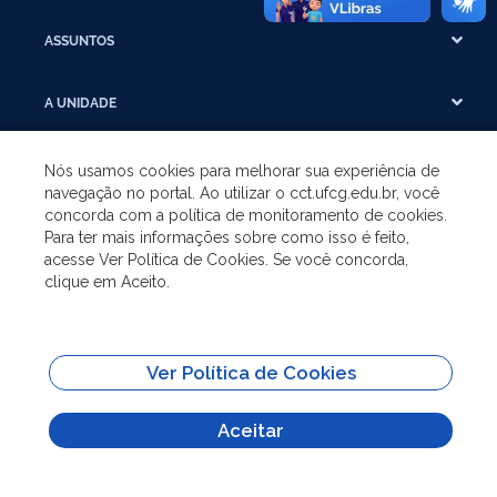
ASSUNTOS
A UNIDADE
GRADUAÇÃO
Nós usamos cookies para melhorar sua experiência de
navegação no portal. Ao utilizar o cct.ufcg.edu.br, você
concorda com a política de monitoramento de cookies.
PÓS-GRADUAÇÃO
Para ter mais informações sobre como isso é feito,
acesse Ver Política de Cookies. Se você concorda,
clique em Aceito.
SITES IMPORTANTES
Todo o conteúdo deste site está publicado sob a licença
Creative Commons
Ver Política de Cookies
Atribuição-SemDerivações 3.0
Aceitar