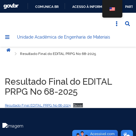
COMUNICA BR
ACESSO À INFORMAÇÃO
PARTI
IR
PARA
O
Unidade Acadêmica de Engenharia de Materiais
CONTEÚDO
Início
Resultado Final do EDITAL PRPG No 68-2025
Resultado Final do EDITAL
PRPG No 68-2025
Resultado Final EDITAL PRPG No 68-2025
Baixar