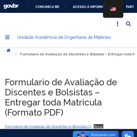
COMUNICA BR
ACESSO À INFORMAÇÃO
PARTI
IR
PARA
O
Unidade Acadêmica de Engenharia de Materiais
CONTEÚDO
Início
Formulario de Avaliação de Discentes e Bolsistas – Entregar toda M
Formulario de Avaliação de
Discentes e Bolsistas –
Entregar toda Matricula
(Formato PDF)
Formulario-de-Avaliacao-de-Discentes-e-Bolsistas (3)
Baixar