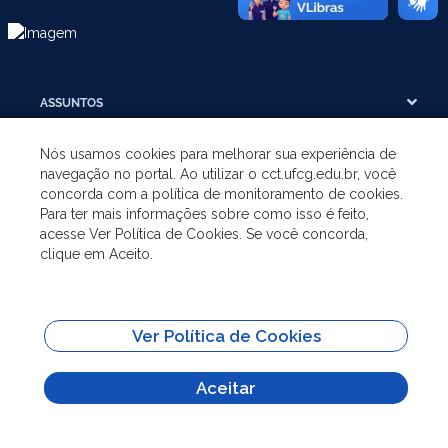
ASSUNTOS
Nós usamos cookies para melhorar sua experiência de
A UNIDADE
navegação no portal. Ao utilizar o cct.ufcg.edu.br, você
concorda com a política de monitoramento de cookies.
Para ter mais informações sobre como isso é feito,
GRADUAÇÃO
acesse Ver Política de Cookies. Se você concorda,
clique em Aceito.
PÓS-GRADUAÇÃO
SITES IMPORTANTES
Ver Política de Cookies
Aceitar
Todo o conteúdo deste site está publicado sob a licença
Creative Commons
Atribuição-SemDerivações 3.0