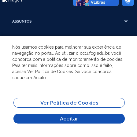
ASSUNTOS
A UNIDADE
Nós usamos cookies para melhorar sua experiência de
navegação no portal. Ao utilizar o cct.ufcg.edu.br, você
GRADUAÇÃO
concorda com a política de monitoramento de cookies.
Para ter mais informações sobre como isso é feito,
acesse Ver Política de Cookies. Se você concorda,
PÓS-GRADUAÇÃO
clique em Aceito.
SITES IMPORTANTES
Ver Política de Cookies
Todo o conteúdo deste site está publicado sob a licença
Creative Commons
Atribuição-SemDerivações 3.0
Aceitar