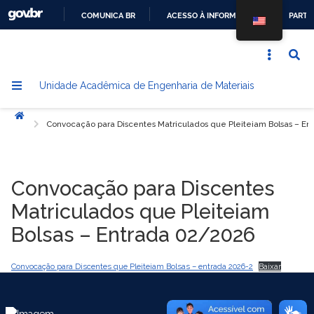
COMUNICA BR
ACESSO À INFORMAÇÃO
PARTI
IR
PARA
O
Unidade Acadêmica de Engenharia de Materiais
CONTEÚDO
Início
Convocação para Discentes Matriculados que Pleiteiam Bolsas – E
Convocação para Discentes
Matriculados que Pleiteiam
Bolsas – Entrada 02/2026
Convocação para Discentes que Pleiteiam Bolsas – entrada 2026-2
Baixar