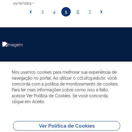
-
25/07/2025
3
4
5
6
7
ASSUNTOS
Nós usamos cookies para melhorar sua experiência de
navegação no portal. Ao utilizar o cct.ufcg.edu.br, você
A UNIDADE
concorda com a política de monitoramento de cookies.
Para ter mais informações sobre como isso é feito,
acesse Ver Política de Cookies. Se você concorda,
GRADUAÇÃO
clique em Aceito.
PÓS-GRADUAÇÃO
Ver Política de Cookies
SITES IMPORTANTES